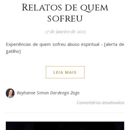
Relatos de quem
sofreu
17 de janeiro de 2023
Experiências de quem sofreu abuso espiritual - [alerta de
gatilho]
LEIA MAIS
Rayhanne Simon Dardengo Zago
em
Comentários desativados