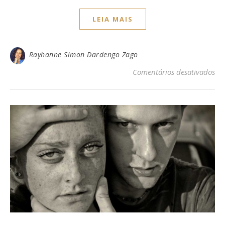
LEIA MAIS
Rayhanne Simon Dardengo Zago
em 
Comentários desativados