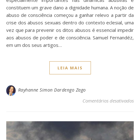
especialmente importantes nas dinâmicas abusivas e
constituem um grave dano a dignidade humana. A noção de
abuso de consciência começou a ganhar relevo a partir da
crise dos abusos sexuais dentro do contexto eclesial, uma
vez que para prevenir os ditos abusos é essencial impedir
aos abusos de poder e de consciência. Samuel Fernandéz,
em um dos seus artigos…
LEIA MAIS
Rayhanne Simon Dardengo Zago
em
Comentários desativados