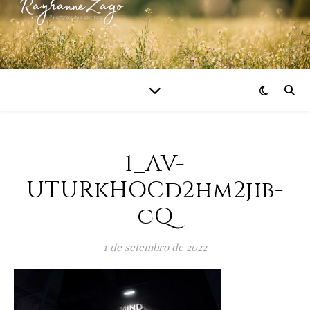
1_AV-
UTURkHOCd2hm2jib-
cQ
1 de setembro de 2022