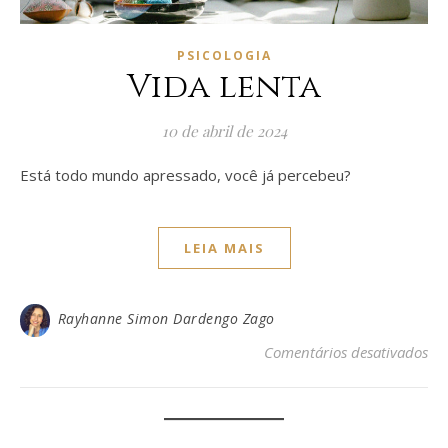
PSICOLOGIA
Vida lenta
10 de abril de 2024
Está todo mundo apressado, você já percebeu?
LEIA MAIS
Rayhanne Simon Dardengo Zago
em 
Comentários desativados