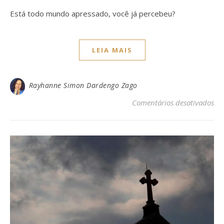
Está todo mundo apressado, você já percebeu?
LEIA MAIS
Rayhanne Simon Dardengo Zago
em 
Comentários desativados